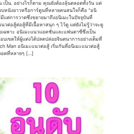
 เป็น. อย่างไรก็ตาม คุณยังต้องลุ้นตลอดทั้งวัน แต่
แบบหนังยาวหรือการ์ตูนที่หลายคนสนใจก็คือ “อนิ
ี่มีแต่การวาดซึ่งขยายมาถึงอนิเมะในปัจจุบันที่
้ต่อสู้ที่มีเนื้อหาสนุก ๆ ไว้ดู แต่ยังไม่รู้ว่าจะดู
โดยเฉพาะ อนิเมะแนวแอคชั่นและแฟนตาซีซึ่งเป็น
บเขตให้ผู้แต่งได้ปลดปล่อยจินตนาการอย่างเต็มที่
Man อนิเมะแนวต่อสู้ เริ่มกันที่อนิเมะแนวต่อสู้
วจอดที่หลายๆ […]