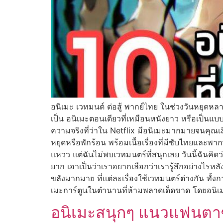
อนิเมะ เวทมนต์ ต่อสู้ พากย์ไทย ในช่วงวันหยุดหลา
เป็น อนิเมะตอนเดียวที่เหมือนหนังยาว หรือเป็นแบบ
ความจริงที่ว่าใน Netflix มีอนิเมะมากมายจนคุณเลื
หยุดหรือพักร้อน พร้อมเนื้อเรื่องที่มีซับไทยแ
แหวว แต่ฉันไม่พบเวทมนตร์ที่สนุกเลย วันนี้ฉันคิดว
ยาก เอาเป็นว่าเราอยากเลือกว่าเรารู้สึกอย่างไรหล
ขลังมากมาย ที่แต่ละเรื่องใช้เวทมนตร์ต่างกัน ทั้ง
เมะการ์ตูนในตำนานที่ห้ามพลาดเด็ดขาด โดยอนิเม
อนิเมะสนุกๆ แนวแฟนตา