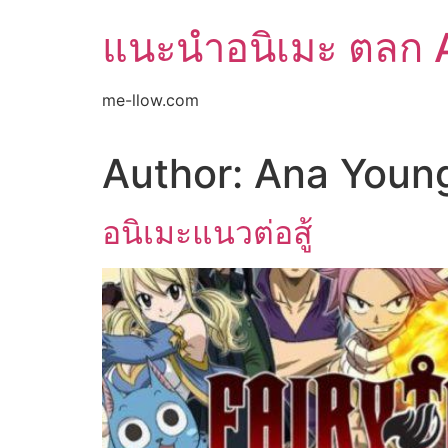
Skip
แนะนําอนิเมะ ตลก An
to
content
me-llow.com
Author:
Ana Youn
อนิเมะแนวต่อสู้