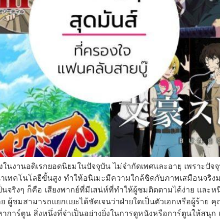
นึ่งในงานอดิเรกยอดนิยมในปัจจุบัน ไม่จำกัดเพศและอายุ เพราะปัจจุ
ฒนาเทคโนโลยีขั้นสูง ทำให้อนิเมะมีความใกล้ชิดกับภาพเสมือนจริง
จริงๆ ก็คือ เสียงพากย์ที่มีเสน่ห์ที่ทำให้ผู้ชมติดตามได้ง่าย และหน
ย ผู้ชมสามารถแยกแยะได้ชัดเจนว่าฝ่ายใดเป็นตัวเอกหรือผู้ร้าย คุณย
ร์ตูน สิ่งหนึ่งที่จำเป็นอย่างยิ่งในการดูหนังหรือการ์ตูนให้สนุก เน