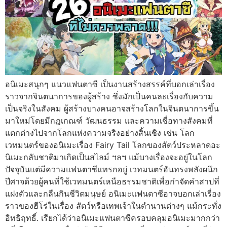
อนิเมะสนุกๆ แนวแฟนตาซี เป็นงานสร้างสรรค์ที่บอกเล่าเรื่อง
ราวจากจินตนาการของผู้สร้าง ซึ่งมักเป็นคนละเรื่องกับความ
เป็นจริงในสังคม ผู้สร้างบางคนอาจสร้างโลกในจินตนาการขึ้น
มาใหม่โดยมีกฎเกณฑ์ วัฒนธรรม และความเชื่อทางสังคมที่
แตกต่างไปจากโลกแห่งความจริงอย่างสิ้นเชิง เช่น โลก
เวทมนตร์ของอนิเมะเรื่อง Fairy Tail โลกของสัตว์ประหลาดอะ
นิเมะกลับชาติมาเกิดเป็นสไลม์ ฯลฯ แม้บางเรื่องจะอยู่ในโลก
ปัจจุบันแต่มีความแฟนตาซีแทรกอยู่ เวทมนตร์อันทรงพลังผนึก
ปีศาจด้วยผู้คนที่ใช้เวทมนตร์เหนือธรรมชาติเพื่อกำจัดคำสาปที่
แฝงตัวและกลืนกินชีวิตมนุษย์ อนิเมะแฟนตาซีอาจบอกเล่าเรื่อง
ราวของฮีโร่ในเรื่อง สัตว์หรือเทพเจ้าในตำนานต่างๆ แม้กระทั่ง
อิทธิฤทธิ์. เรียกได้ว่าอนิเมะแฟนตาซีครอบคลุมอนิเมะมากกว่า