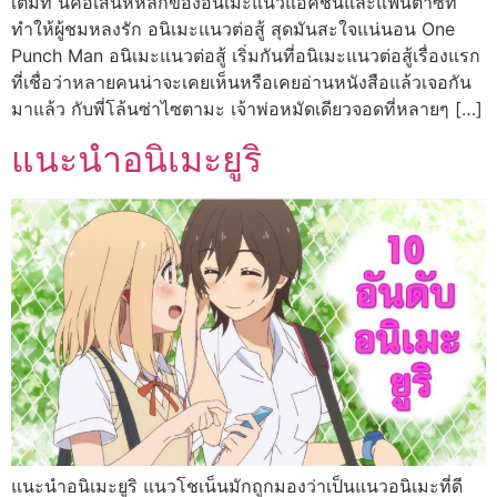
เต็มที่ นี่คือเสน่ห์หลักของอนิเมะแนวแอ็คชั่นและแฟนตาซีที่
ทำให้ผู้ชมหลงรัก อนิเมะแนวต่อสู้ สุดมันสะใจแน่นอน One
Punch Man อนิเมะแนวต่อสู้ เริ่มกันที่อนิเมะแนวต่อสู้เรื่องแรก
ที่เชื่อว่าหลายคนน่าจะเคยเห็นหรือเคยอ่านหนังสือแล้วเจอกัน
มาแล้ว กับพี่โล้นซ่าไซตามะ เจ้าพ่อหมัดเดียวจอดที่หลายๆ […]
แนะนำอนิเมะยูริ
แนะนำอนิเมะยูริ แนวโชเน็นมักถูกมองว่าเป็นแนวอนิเมะที่ดี