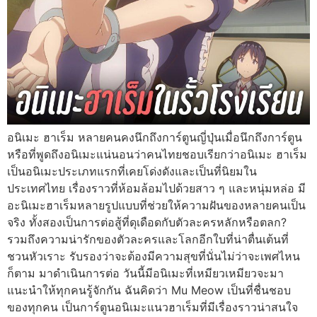
อนิเมะ ฮาเร็ม หลายคนคงนึกถึงการ์ตูนญี่ปุ่นเมื่อนึกถึงการ์ตูน
หรือที่พูดถึงอนิเมะแน่นอนว่าคนไทยชอบเรียกว่าอนิเมะ ฮาเร็ม
เป็นอนิเมะประเภทแรกที่เคยโด่งดังและเป็นที่นิยมใน
ประเทศไทย เรื่องราวที่ห้อมล้อมไปด้วยสาว ๆ และหนุ่มหล่อ มี
อะนิเมะฮาเร็มหลายรูปแบบที่ช่วยให้ความฝันของหลายคนเป็น
จริง ทั้งสองเป็นการต่อสู้ที่ดุเดือดกับตัวละครหลักหรือตลก?
รวมถึงความน่ารักของตัวละครและโลกอีกใบที่น่าตื่นเต้นที่
ชวนหัวเราะ รับรองว่าจะต้องมีความสุขที่นั่นไม่ว่าจะเพศไหน
ก็ตาม มาดำเนินการต่อ วันนี้มีอนิเมะที่เหมียวเหมียวจะมา
แนะนำให้ทุกคนรู้จักกัน ฉันคิดว่า Mu Meow เป็นที่ชื่นชอบ
ของทุกคน เป็นการ์ตูนอนิเมะแนวฮาเร็มที่มีเรื่องราวน่าสนใจ